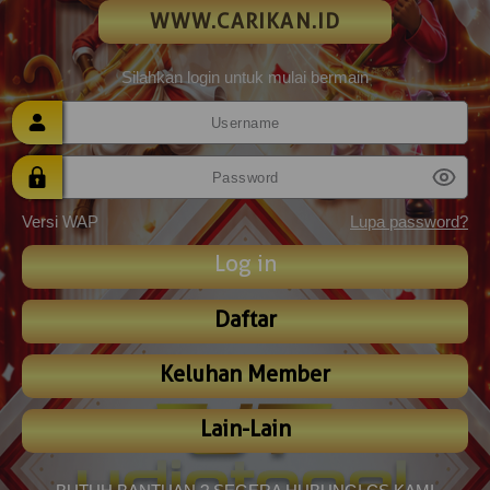
WWW.CARIKAN.ID
Silahkan login untuk mulai bermain
Versi WAP
Lupa password?
Daftar
Keluhan Member
Lain-Lain