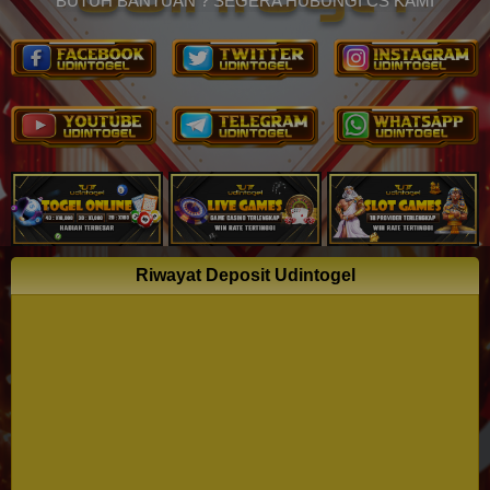
BUTUH BANTUAN ? SEGERA HUBUNGI CS KAMI
Riwayat Deposit Udintogel