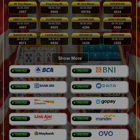
4D Toto Macau
King Kong 4D
5D Toto Macau
HOKIDRAW
08-08-2026
08-08-2026
08-08-2026
26-04-2026
2957
8806
08768
4624
KENTUCKYMID
FLORIDAMID
HUAHIN 0100
NEWYORKMID
08-08-2026
08-08-2026
08-08-2026
08-08-2026
4587
8005
4286
0588
BANGKOK 0130
CAROLINADAY
BRUNEI 02
OREGON03
08-08-2026
08-08-2026
08-08-2026
08-08-2026
8571
6936
1639
1535
Show More