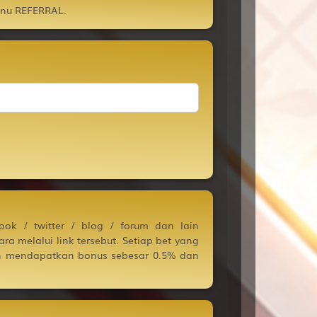
enu REFERRAL.
ook / twitter / blog / forum dan lain
a melalui link tersebut. Setiap bet yang
n mendapatkan bonus sebesar 0.5% dan