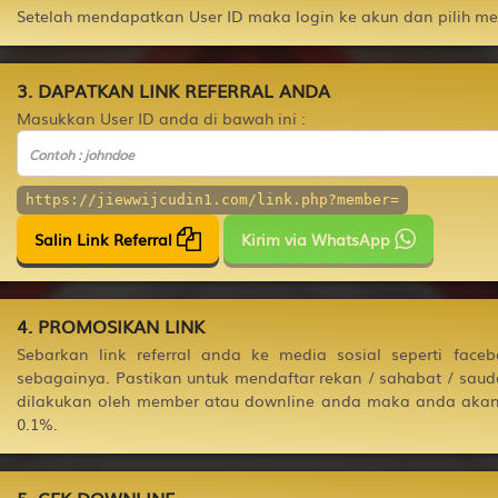
Setelah mendapatkan User ID maka login ke akun dan pilih m
3. DAPATKAN LINK REFERRAL ANDA
Masukkan User ID anda di bawah ini :
https://jiewwijcudin1.com/link.php?member=


Salin Link Referral
Kirim via WhatsApp
4. PROMOSIKAN LINK
Sebarkan link referral anda ke media sosial seperti faceb
sebagainya. Pastikan untuk mendaftar rekan / sahabat / saudar
dilakukan oleh member atau downline anda maka anda aka
0.1%.