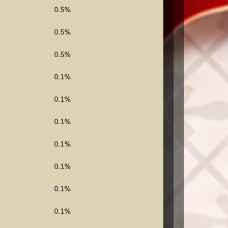
0.5%
0.5%
0.5%
0.1%
0.1%
0.1%
0.1%
0.1%
0.1%
0.1%