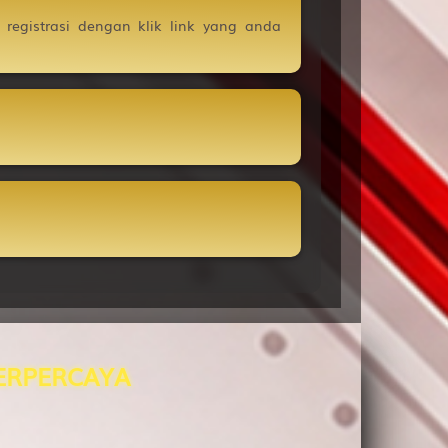
egistrasi dengan klik link yang anda
TERPERCAYA