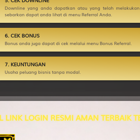
5. CEK DOWNLINE
Downline yang anda dapatkan atau yang telah melakukan r
sebarkan dapat anda lihat di menu Referral Anda.
6. CEK BONUS
Bonus anda juga dapat di cek melalui menu Bonus Referral.
7. KEUNTUNGAN
Usaha peluang bisnis tanpa modal.
 LINK LOGIN RESMI AMAN TERBAIK 