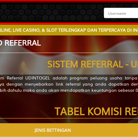
SLOT TERLENGKAP DAN TERPERCAYA DI INDONESIA YANG MENYE
O REFERRAL
SISTEM REFERRAL - 
tem Referral UDINTOGEL adalah program peluang usaha tanp
ya dengan menyebarkan link referral yang anda dapatkan d
ebih dahulu maka anda akan mendapatkan keuntungan sebesar 0.
TABEL KOMISI R
JENIS BETTINGAN