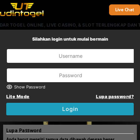
Live Chat
NDAR TOGEL ONLINE, LIVE CASINO, & SLOT TERLENGKAP D
Silahkan login untuk mulai bermain
Show Password
Lite Mode
Lupa password?
Login
Lupa Password
Anda harus mengisi semua data dibawah dengan benar.