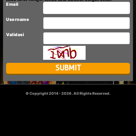
Email
Username
Validasi
© Copyright 2014 - 2026
. All Rights Reserved.